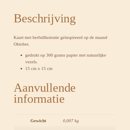
t
'
Beschrijving
O
k
t
o
Kaart met herfstillustratie geïnspireerd op de maand
b
Oktober.
e
r
gedrukt op 300 grams papier met natuurlijke
'
vezels.
a
15 cm x 15 cm
a
n
t
Aanvullende
a
informatie
l
Gewicht
0,007 kg