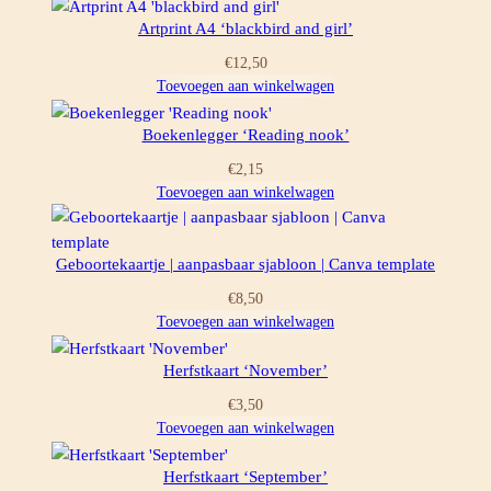
Artprint A4 ‘blackbird and girl’
€
12,50
Toevoegen aan winkelwagen
Boekenlegger ‘Reading nook’
€
2,15
Toevoegen aan winkelwagen
Geboortekaartje | aanpasbaar sjabloon | Canva template
€
8,50
Toevoegen aan winkelwagen
Herfstkaart ‘November’
€
3,50
Toevoegen aan winkelwagen
Herfstkaart ‘September’