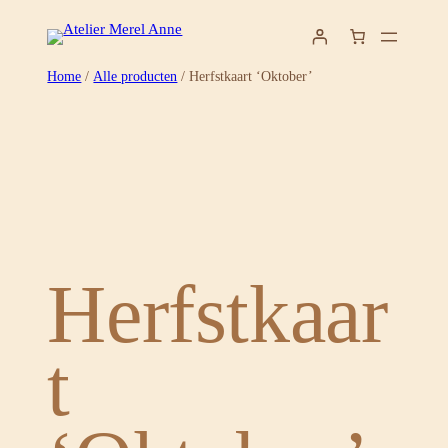
Ga
naar
de
Home
/
Alle producten
/ Herfstkaart ‘Oktober’
inhoud
Herfstkaar
t