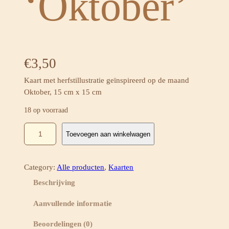
‘Oktober’
€
3,50
Kaart met herfstillustratie geïnspireerd op de maand
Oktober, 15 cm x 15 cm
18 op voorraad
H
Toevoegen aan winkelwagen
e
r
f
Category:
Alle producten
, 
Kaarten
s
t
Beschrijving
k
Aanvullende informatie
a
a
Beoordelingen (0)
r