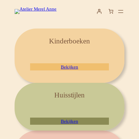
Ga
naar
de
inhoud
Kinderboeken
Bekijken
Huisstijlen
Bekijken