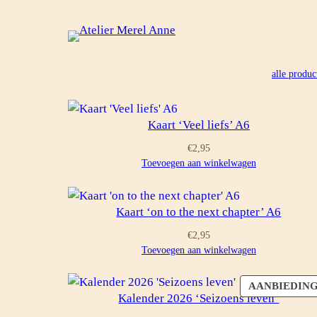
Ga
naar
de
inhoud
alle produc
Kaart ‘Veel liefs’ A6
€
2,95
Toevoegen aan winkelwagen
Kaart ‘on to the next chapter’ A6
€
2,95
Toevoegen aan winkelwagen
AANBIEDIN
Kalender 2026 ‘Seizoens leven’