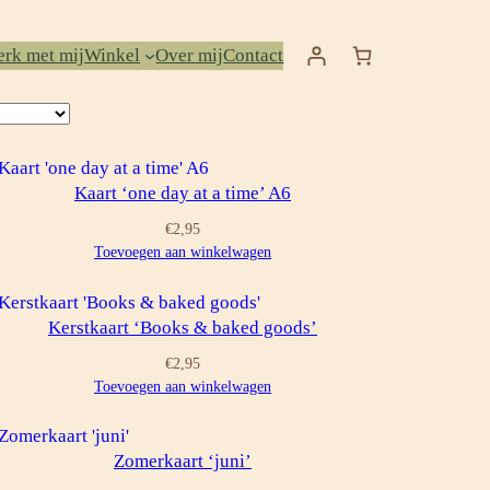
rk met mij
Winkel
Over mij
Contact
Kaart ‘one day at a time’ A6
€
2,95
Toevoegen aan winkelwagen
Kerstkaart ‘Books & baked goods’
€
2,95
Toevoegen aan winkelwagen
Zomerkaart ‘juni’