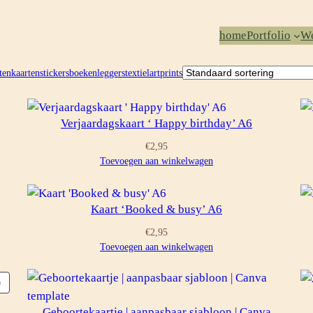
home
Portfolio
We
ten
kaarten
stickers
boekenleggers
textiel
artprints
Verjaardagskaart ‘ Happy birthday’ A6
€
2,95
Toevoegen aan winkelwagen
Kaart ‘Booked & busy’ A6
€
2,95
Toevoegen aan winkelwagen
PRODUCT
G
IN
Geboortekaartje | aanpasbaar sjabloon | Canva
DE