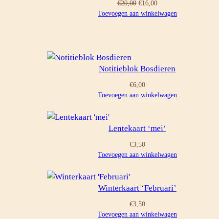
Oorspronkelijke
Huidige
€
20,00
€
16,00
prijs
prijs
Toevoegen aan winkelwagen
was:
is:
€20,00.
€16,00.
Notitieblok Bosdieren
€
6,00
Toevoegen aan winkelwagen
Lentekaart ‘mei’
€
3,50
Toevoegen aan winkelwagen
Winterkaart ‘Februari’
€
3,50
Toevoegen aan winkelwagen