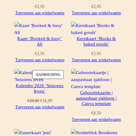
€
2,95
€
2,95
Toevoegen aan winkelwagen
Toevoegen aan winkelwagen
Kaart ‘Booked & busy’
Kerstkaart ‘Books &
A6
baked goods’
€
2,95
€
2,95
Toevoegen aan winkelwagen
Toevoegen aan winkelwagen
PRODUCT
AANBIEDING
IN
Kalender 2026 ‘Seizoens
DE
leven’
Geboortekaartje |
UITVERKOOP
aanpasbaar sjabloon |
Oorspronkelijke
Huidige
€
20,00
€
16,00
Canva template
prijs
prijs
Toevoegen aan winkelwagen
was:
is:
€
8,50
€20,00.
€16,00.
Toevoegen aan winkelwagen