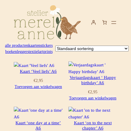
Ga
naar
de
inhoud
alle producten
kaarten
stickers
boekenleggers
textiel
artprints
Kaart ‘Veel liefs’ A6
Verjaardagskaart ‘ Happy
€
2,95
birthday’ A6
Toevoegen aan winkelwagen
€
2,95
Toevoegen aan winkelwagen
Kaart ‘one day at a time’
Kaart ‘on to the next
A6
chapter’ A6