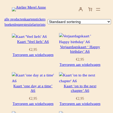
Ga
naar
de
alle producten
kaarten
stickers
inhoud
boekenleggers
textiel
artprints
Kaart ‘Veel liefs’ A6
Verjaardagskaart ‘ Happy
€
2,95
birthday’ A6
Toevoegen aan winkelwagen
€
2,95
Toevoegen aan winkelwagen
Kaart ‘one day at a time’
Kaart ‘on to the next
A6
chapter’ A6
€
2,95
€
2,95
Toevoegen aan winkelwagen
Toevoegen aan winkelwagen