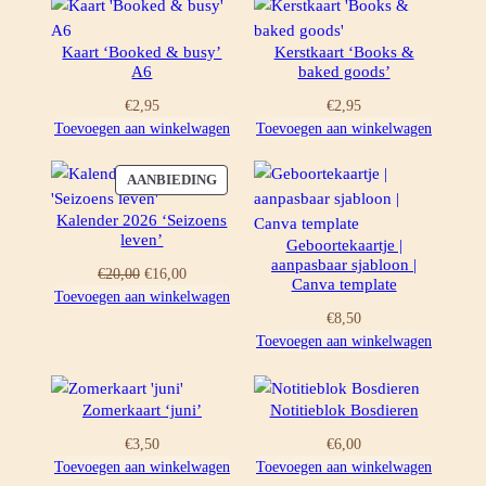
Kaart ‘Booked & busy’
Kerstkaart ‘Books &
A6
baked goods’
€
2,95
€
2,95
Toevoegen aan winkelwagen
Toevoegen aan winkelwagen
PRODUCT
AANBIEDING
IN
Kalender 2026 ‘Seizoens
DE
leven’
Geboortekaartje |
UITVERKOOP
aanpasbaar sjabloon |
Oorspronkelijke
Huidige
€
20,00
€
16,00
Canva template
prijs
prijs
Toevoegen aan winkelwagen
was:
is:
€
8,50
€20,00.
€16,00.
Toevoegen aan winkelwagen
Zomerkaart ‘juni’
Notitieblok Bosdieren
€
3,50
€
6,00
Toevoegen aan winkelwagen
Toevoegen aan winkelwagen